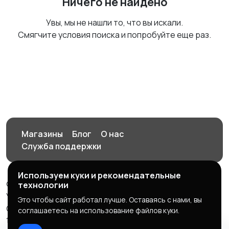
Ничего не найдено
Увы, мы не нашли то, что вы искали.
Смягчите условия поиска и попробуйте еще раз.
Магазины
Блог
О нас
Служба поддержки
Используем куки и рекомендательные
© 2026 Орен-АЙ - Авто | Недвижимость | Работа |
технологии
Услуги
Это чтобы сайт работал лучше. Оставаясь с нами, вы
Создал Карусов Е.С ООО "ЦПК" ИНН 5609203278 ОГРН
соглашаетесь на использование файлов куки.
1235600008841