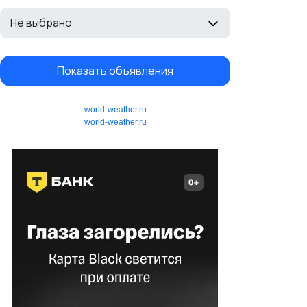
Не выбрано
Показать объявления
world-weather.ru
world-weather.ru