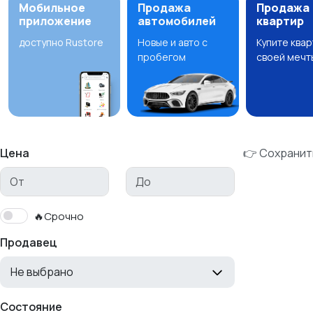
Мобильное
Продажа
Продажа
приложение
автомобилей
квартир
доступно Rustore
Новые и авто с
Купите ква
пробегом
своей мечт
Цена
👉 Сохранит
🔥Срочно
Продавец
Не выбрано
Состояние