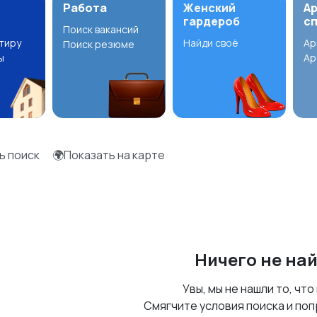
Работа
Женский
А
гардероб
с
Поиск вакансий
ртиру
Найди своё
Ар
Поиск резюме
ы
Ар
ь поиск
🌍Показать на карте
Ничего не на
Увы, мы не нашли то, что
Смягчите условия поиска и поп