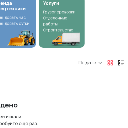
ренда
Услуги
пецтехники
Грузоперевозки
ендовать час
Отделочные
ендовать сутки
работы
Строительство
По дате
йдено
 вы искали.
робуйте еще раз.