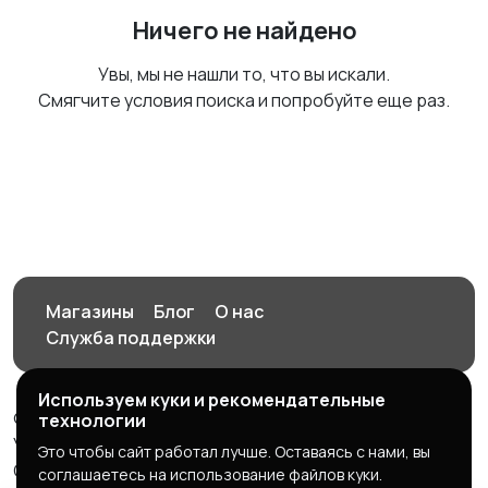
Ничего не найдено
Увы, мы не нашли то, что вы искали.
Смягчите условия поиска и попробуйте еще раз.
Магазины
Блог
О нас
Служба поддержки
Используем куки и рекомендательные
© 2026 Орен-АЙ - Авто | Недвижимость | Работа |
технологии
Услуги
Это чтобы сайт работал лучше. Оставаясь с нами, вы
Создал Карусов Е.С ООО "ЦПК" ИНН 5609203278 ОГРН
соглашаетесь на использование файлов куки.