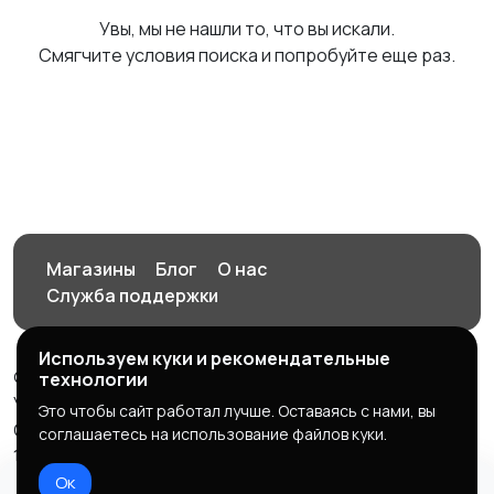
Увы, мы не нашли то, что вы искали.
Смягчите условия поиска и попробуйте еще раз.
Магазины
Блог
О нас
Служба поддержки
Используем куки и рекомендательные
© 2026 Орен-АЙ - Авто | Недвижимость | Работа |
технологии
Услуги
Это чтобы сайт работал лучше. Оставаясь с нами, вы
Создал Карусов Е.С ООО "ЦПК" ИНН 5609203278 ОГРН
соглашаетесь на использование файлов куки.
1235600008841
Ок