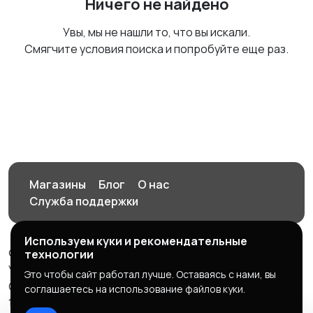
Ничего не найдено
Увы, мы не нашли то, что вы искали.
Смягчите условия поиска и попробуйте еще раз.
Магазины
Блог
О нас
Служба поддержки
Используем куки и рекомендательные
© 2026 Орен-АЙ - Авто | Недвижимость | Работа |
технологии
Услуги
Это чтобы сайт работал лучше. Оставаясь с нами, вы
Создал Карусов Е.С ООО "ЦПК" ИНН 5609203278 ОГРН
соглашаетесь на использование файлов куки.
1235600008841