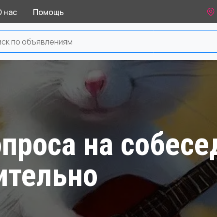
О нас
Помощь
проса на собесе
ительно