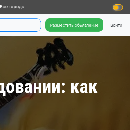
Все города
Разместить объявление
Войти
довании: как