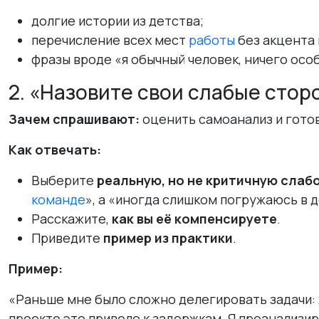
долгие истории из детства;
перечисление всех мест
работы
без акцента 
фразы вроде «я обычный человек, ничего осо
2. «Назовите свои слабые стор
Зачем спрашивают:
оценить самоанализ и готов
Как отвечать:
Выберите
реальную, но не критичную слаб
команде
», а «иногда слишком погружаюсь в д
Расскажите,
как вы её компенсируете
.
Приведите
пример из практики
.
Пример:
«Раньше мне было сложно делегировать задачи:
проекте это привело к задержкам. Я проанализир