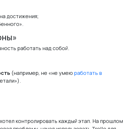
на достижения;
бенного».
оны»
ность работать над собой.
ость
(например, не «не умею
работать в
етали»).
 хотел контролировать каждый этап. На прошлом
овал проблему, начал использовать Trello для