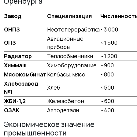
Оренбурга
Завод
Специализация
Численност
ОНПЗ
Нефтепереработка
~3 000
Авиационные
ОПЗ
~1 500
приборы
Радиатор
Теплообменники
~1 200
Химмаш
Химоборудование
~900
Мясокомбинат
Колбасы, мясо
~800
Хлебозавод
Хлеб
~500
№1
ЖБИ-1,2
Железобетон
~600
ОЗАК
Автодетали
~400
Экономическое значение
промышленности