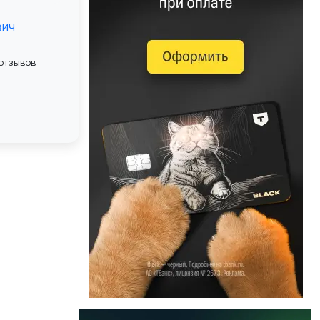
вич
 отзывов