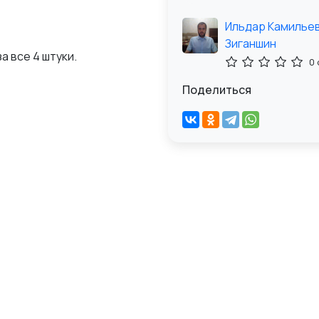
Ильдар Камилье
Зиганшин
а все 4 штуки.
0
Поделиться