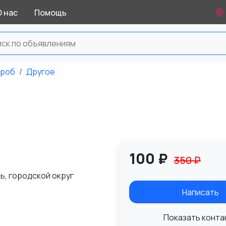
О нас
Помощь
ероб
Другое
100 ₽
350 ₽
ь, городской округ
Написать
Показать конта