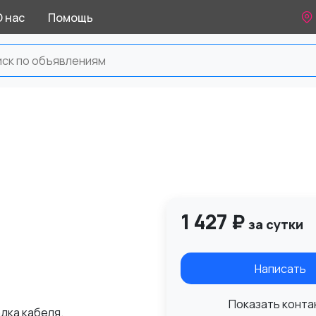
О нас
Помощь
1 427 ₽
за сутки
Написать
Показать конта
дка кабеля.