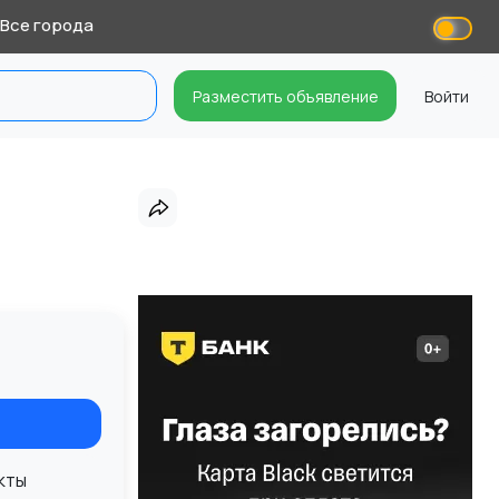
Все города
Разместить объявление
Войти
кты