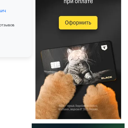
вич
 отзывов