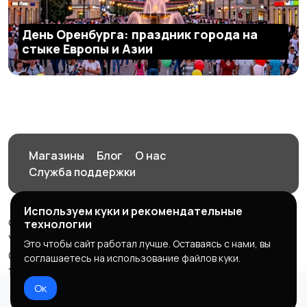
День Оренбурга: праздник города на
стыке Европы и Азии
Магазины
Блог
О нас
Служба поддержки
Используем куки и рекомендательные
© 2026 Орен-АЙ - Авто | Недвижимость | Работа |
технологии
Услуги
Это чтобы сайт работал лучше. Оставаясь с нами, вы
Создал Карусов Е.С ООО "ЦПК" ИНН 5609203278 ОГРН
соглашаетесь на использование файлов куки.
1235600008841
Ок
Правила сервиса
Политика конфиденциальности