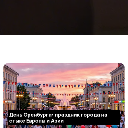
День Оренбурга: праздник города на
стыке Европы и Азии