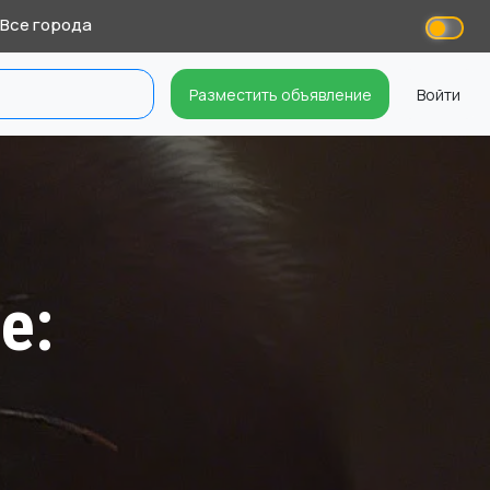
Все города
Разместить объявление
Войти
е: