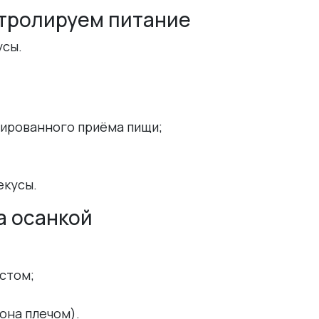
нтролируем питание
усы.
сированного приёма пищи;
екусы.
за осанкой
стом;
она плечом).