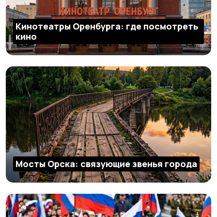
Кинотеатры Оренбурга: где посмотреть
кино
Мосты Орска: связующие звенья города