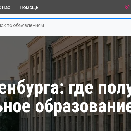
О нас
Помощь
нбурга: где пол
ное образовани