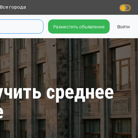
Все города
Разместить объявление
Войти
учить среднее
е