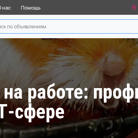
О нас
Помощь
 на работе: про
Т‑сфере