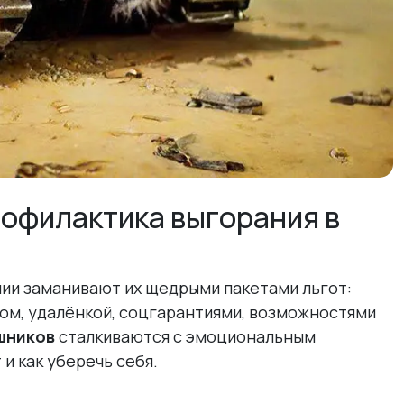
профилактика выгорания в
нии заманивают их щедрыми пакетами льгот:
ком, удалёнкой, соцгарантиями, возможностями
шников
сталкиваются с эмоциональным
и как уберечь себя.