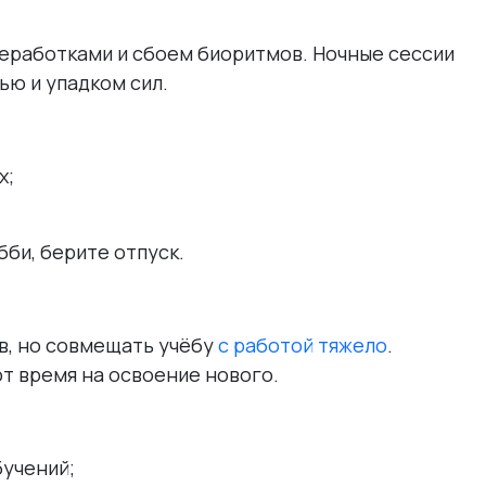
еработками и сбоем биоритмов. Ночные сессии
ью и упадком сил.
х;
бби, берите отпуск.
в, но совмещать учёбу
с работой тяжело
.
т время на освоение нового.
бучений;