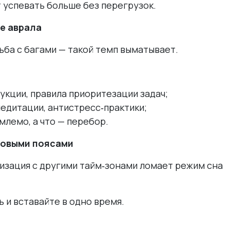
успевать больше без перегрузок.
е аврала
ьба с багами — такой темп выматывает.
укции, правила приоритезации задач;
едитации, антистресс‑практики;
млемо, а что — перебор.
совыми поясами
зация с другими тайм‑зонами ломает режим сна
 и вставайте в одно время.