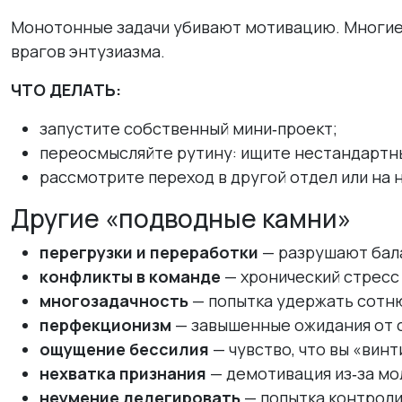
Монотонные задачи убивают мотивацию. Многие 
врагов энтузиазма.
ЧТО ДЕЛАТЬ:
запустите собственный мини‑проект;
переосмысляйте рутину: ищите нестандартн
рассмотрите переход в другой отдел или на 
Другие «подводные камни»
перегрузки и переработки
— разрушают бала
конфликты в команде
— хронический стресс 
многозадачность
— попытка удержать сотн
перфекционизм
— завышенные ожидания от с
ощущение бессилия
— чувство, что вы «винт
нехватка признания
— демотивация из‑за мо
неумение делегировать
— попытка контроли