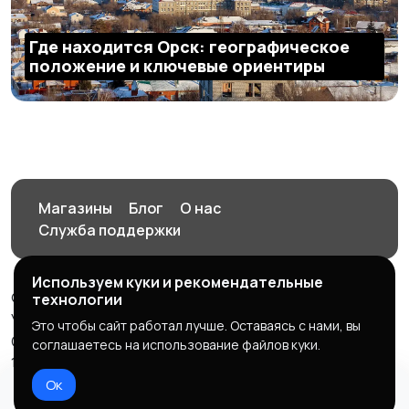
Где находится Орск: географическое
положение и ключевые ориентиры
Магазины
Блог
О нас
Служба поддержки
Используем куки и рекомендательные
© 2026 Орен-АЙ - Авто | Недвижимость | Работа |
технологии
Услуги
Это чтобы сайт работал лучше. Оставаясь с нами, вы
Создал Карусов Е.С ООО "ЦПК" ИНН 5609203278 ОГРН
соглашаетесь на использование файлов куки.
1235600008841
Ок
Правила сервиса
Политика конфиденциальности