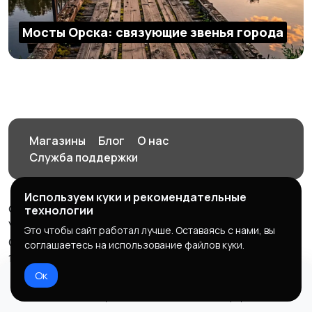
Мосты Орска: связующие звенья города
Магазины
Блог
О нас
Служба поддержки
Используем куки и рекомендательные
© 2026 Орен-АЙ - Авто | Недвижимость | Работа |
технологии
Услуги
Это чтобы сайт работал лучше. Оставаясь с нами, вы
Создал Карусов Е.С ООО "ЦПК" ИНН 5609203278 ОГРН
соглашаетесь на использование файлов куки.
1235600008841
Ок
Правила сервиса
Политика конфиденциальности
Домой
Избранное
Добавить
Чат
Профиль