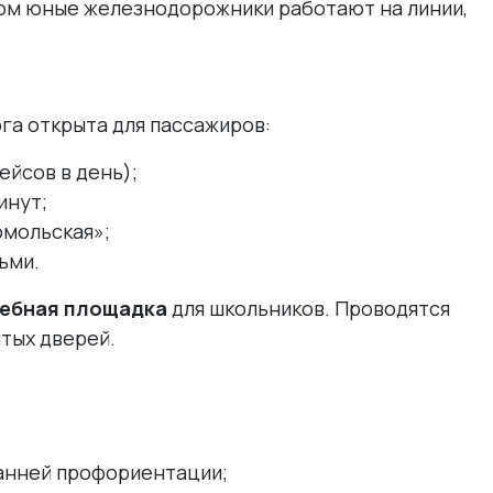
етом юные железнодорожники работают на линии,
ога открыта для пассажиров:
ейсов в день);
инут;
омольская»;
ьми.
ебная площадка
для школьников. Проводятся
ытых дверей.
анней профориентации;