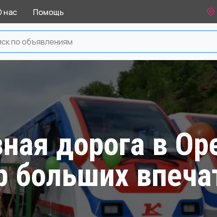
О нас
Помощь
ная дорога в Ор
р больших впеча