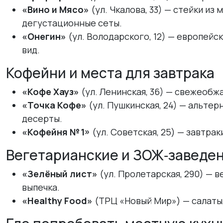
«Вино и Мясо»
(ул. Чкалова, 33) — стейки и
дегустационные сеты.
«Онегин»
(ул. Володарского, 12) — европейс
вид.
Кофейни и места для завтрака
«Кофе Хауз»
(ул. Ленинская, 36) — свежеобж
«Точка Кофе»
(ул. Пушкинская, 24) — альте
десерты.
«Кофейня № 1»
(ул. Советская, 25) — завтрак
Вегетарианские и ЗОЖ‑заведе
«Зелёный лист»
(ул. Пролетарская, 290) — 
выпечка.
«Healthy Food»
(ТРЦ «Новый Мир») — салаты,