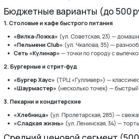
Бюджетные варианты (до 500 ру
1. Столовые и кафе быстрого питания
«Вилка‑Ложка»
(ул. Советская, 23) — домаш
«Пельмени Club»
(ул. Чкалова, 35) — разноо
Сеть «Кулинар»
— точки по городу с выпечк
2. Бургерные и стрит‑фуд
«Бургер Хаус»
(ТРЦ «Гулливер») — классичес
«Шаурмастер»
(несколько точек) — быстрый 
3. Пекарни и кондитерские
«Хлебница»
(ул. Пролетарская, 285) — свежа
«Сладкая жизнь»
(ул. Ленинская, 34) — торт
Средний ценовой сегмент (500–