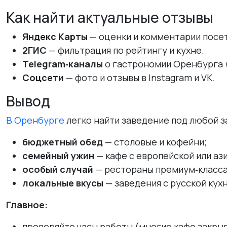
Как найти актуальные отзывы
Яндекс Карты
— оценки и комментарии посе
2ГИС
— фильтрация по рейтингу и кухне.
Telegram‑каналы
о гастрономии Оренбурга (
Соцсети
— фото и отзывы в Instagram и VK.
Вывод
В Оренбурге
легко найти заведение под любой з
бюджетный обед
— столовые и кофейни;
семейный ужин
— кафе с европейской или ази
особый случай
— рестораны премиум‑класса
локальные вкусы
— заведения с русской кухн
Главное:
проверяйте часы работы (многие кафе закрыв