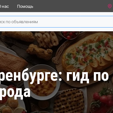
О нас
Помощь
Оренбурге: гид п
рода