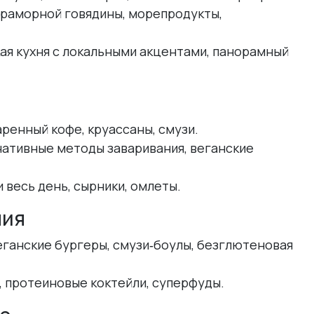
з мраморной говядины, морепродукты,
кая кухня с локальными акцентами, панорамный
аренный кофе, круассаны, смузи.
рнативные методы заваривания, веганские
и весь день, сырники, омлеты.
ния
веганские бургеры, смузи‑боулы, безглютеновая
 протеиновые коктейли, суперфуды.