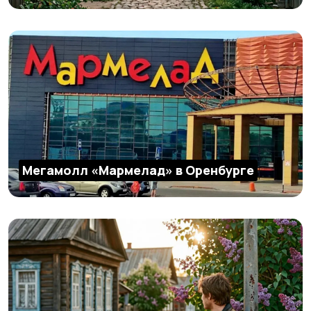
Мегамолл «Мармелад» в Оренбурге