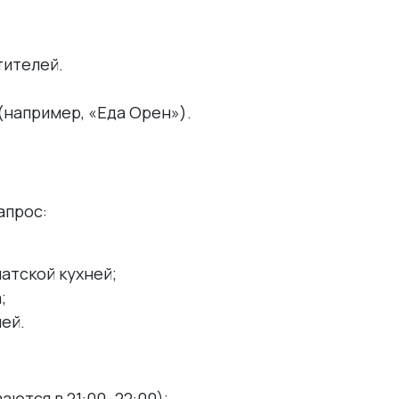
тителей.
например, «Еда Орен»).
апрос:
атской кухней;
;
ей.
аются в 21:00–22:00);