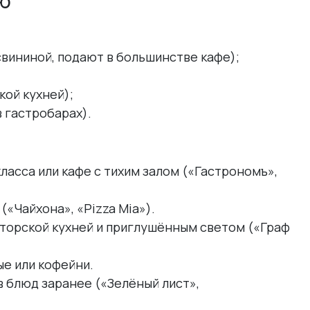
ню
свининой, подают в большинстве кафе);
кой кухней);
 гастробарах).
асса или кафе с тихим залом («Гастрономъ»,
(«Чайхона», «Pizza Mia»).
торской кухней и приглушённым светом («Граф
е или кофейни.
 блюд заранее («Зелёный лист»,