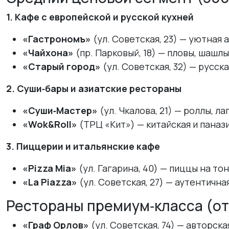
1. Кафе с европейской и русской кухней
«Гастрономъ»
(ул. Советская, 23) — уютная 
«Чайхона»
(пр. Парковый, 18) — пловы, шашлы
«Старый город»
(ул. Советская, 32) — русск
2. Суши‑бары и азиатские рестораны
«Суши‑Мастер»
(ул. Чкалова, 21) — роллы, ла
«Wok&Roll»
(ТРЦ «Кит») — китайская и паназиа
3. Пиццерии и итальянские кафе
«Pizza Mia»
(ул. Гагарина, 40) — пиццы на тон
«La Piazza»
(ул. Советская, 27) — аутентична
Рестораны премиум‑класса (от 1
«Граф Орлов»
(ул. Советская, 74) — авторска