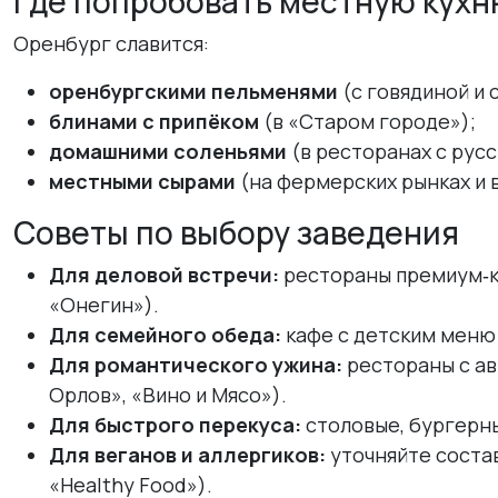
Где попробовать местную кух
Оренбург славится:
оренбургскими пельменями
(с говядиной и 
блинами с припёком
(в «Старом городе»);
домашними соленьями
(в ресторанах с русс
местными сырами
(на фермерских рынках и в
Советы по выбору заведения
Для деловой встречи:
рестораны премиум‑кл
«Онегин»).
Для семейного обеда:
кафе с детским меню 
Для романтического ужина:
рестораны с ав
Орлов», «Вино и Мясо»).
Для быстрого перекуса:
столовые, бургерны
Для веганов и аллергиков:
уточняйте состав
«Healthy Food»).