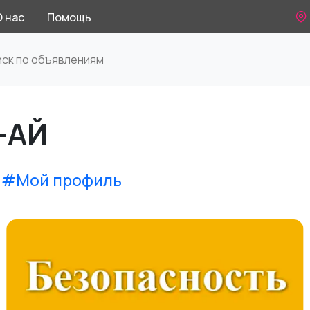
О нас
Помощь
н-АЙ
#Мой профиль