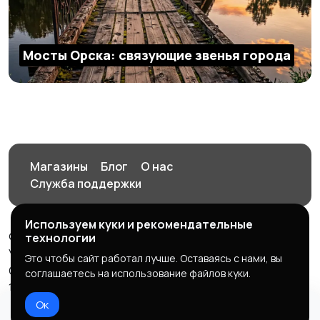
Мосты Орска: связующие звенья города
Магазины
Блог
О нас
Служба поддержки
Используем куки и рекомендательные
© 2026 Орен-АЙ - Авто | Недвижимость | Работа |
технологии
Услуги
Это чтобы сайт работал лучше. Оставаясь с нами, вы
Создал Карусов Е.С ООО "ЦПК" ИНН 5609203278 ОГРН
соглашаетесь на использование файлов куки.
1235600008841
Ок
Правила сервиса
Политика конфиденциальности