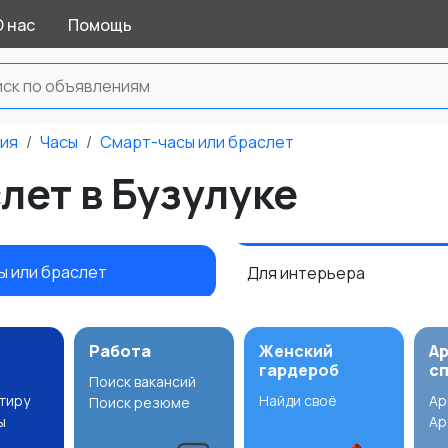
О нас
Помощь
ния
Часы
Смарт-часы или браслет
лет в Бузулуке
ы или браслет
Для интерьера
Работа
Женский
А
гардероб
с
Поиск вакансий
ртиру
Найди своё
Ар
Поиск резюме
ы
Ар