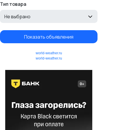
Тип товара
Не выбрано
Показать объявления
world-weather.ru
world-weather.ru