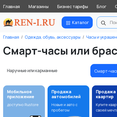
Главная
Магазины
Бизнес тарифы
Блог
Каталог
Главная
Одежда, обувь, аксессуары
Часы и украше
Смарт-часы или брас
Наручные или карманные
Смарт-час
Мобильное
Продажа
Продажа
приложение
автомобилей
квартир
доступно Rustore
Новые и авто с
Купите ква
пробегом
своей мечт