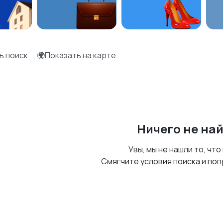
ь поиск
🌍Показать на карте
Ничего не на
Увы, мы не нашли то, что
Смягчите условия поиска и поп