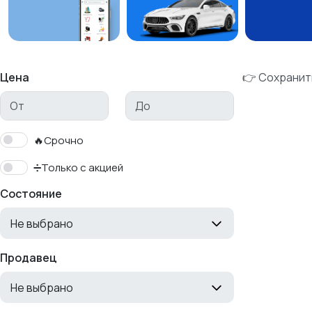
Цена
👉 Сохранит
🔥Срочно
➗Только с акцией
Состояние
Не выбрано
Продавец
Не выбрано