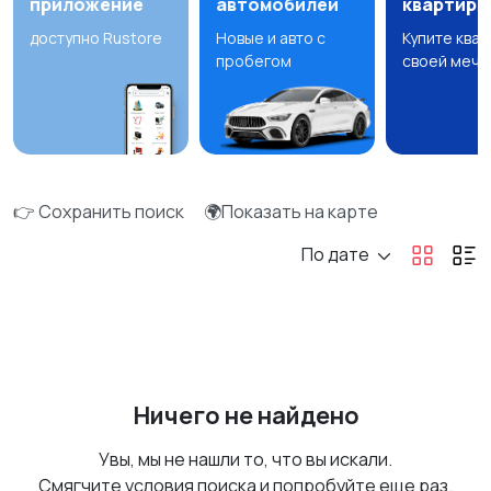
приложение
автомобилей
квартир
доступно Rustore
Новые и авто с
Купите ква
пробегом
своей мечт
👉 Сохранить поиск
🌍Показать на карте
По дате
Ничего не найдено
Увы, мы не нашли то, что вы искали.
Смягчите условия поиска и попробуйте еще раз.