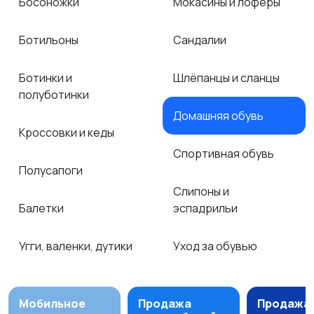
Босоножки
Мокасины и лоферы
Ботильоны
Сандалии
Ботинки и
Шлёпанцы и сланцы
полуботинки
Домашняя обувь
Кроссовки и кеды
Спортивная обувь
Полусапоги
Слипоны и
Балетки
эспадрильи
Угги, валенки, дутики
Уход за обувью
Мобильное
Продажа
Продажа