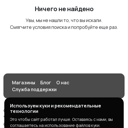
Ничего не найдено
Увы, мы не нашли то, что вы искали.
Смягчите условия поиска и попробуйте еще раз.
Магазины
Блог
О нас
Служба поддержки
Используем куки и рекомендательные
© 2026 Орен-АЙ - Авто | Недвижимость | Работа |
технологии
Услуги
Это чтобы сайт работал лучше. Оставаясь с нами, вы
Создал Карусов Е.С ООО "ЦПК" ИНН 5609203278 ОГРН
соглашаетесь на использование файлов куки.