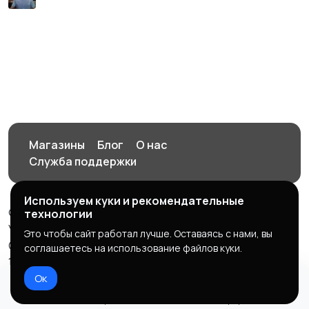
Магазины
Блог
О нас
Служба поддержки
Используем куки и рекомендательные
© 2026 Орен-АЙ - Авто | Недвижимость | Работа |
технологии
Услуги
Это чтобы сайт работал лучше. Оставаясь с нами, вы
Создал Карусов Е.С ООО "ЦПК" ИНН 5609203278 ОГРН
соглашаетесь на использование файлов куки.
1235600008841
Ок
Правила сервиса
Политика конфиденциальности
Домой
Избранное
Добавить
Чат
Профиль