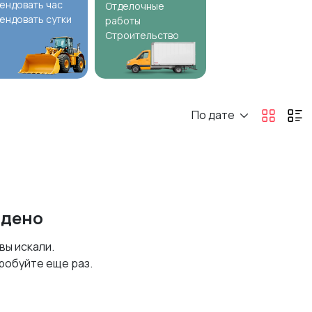
ендовать час
Отделочные
ендовать сутки
работы
Строительство
По дате
йдено
 вы искали.
робуйте еще раз.