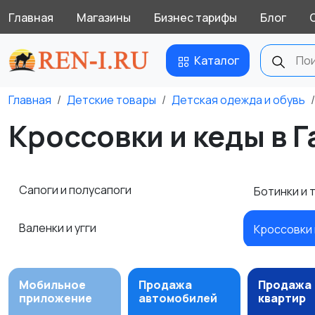
Главная
Магазины
Бизнес тарифы
Блог
Каталог
Главная
Детские товары
Детская одежда и обувь
Кроссовки и кеды в Г
Сапоги и полусапоги
Ботинки и 
Валенки и угги
Кроссовки 
Мобильное
Продажа
Продажа
приложение
автомобилей
квартир