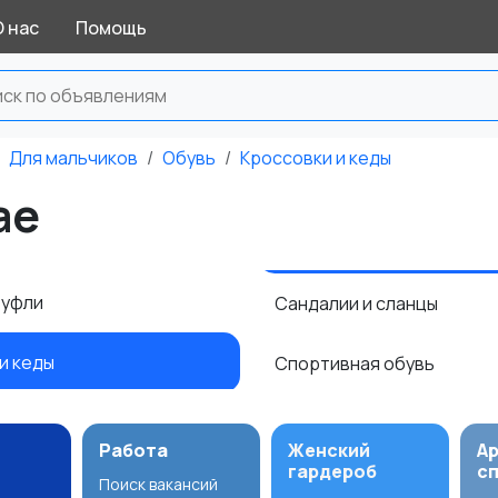
О нас
Помощь
Для мальчиков
Обувь
Кроссовки и кеды
ае
туфли
Сандалии и сланцы
и кеды
Спортивная обувь
Работа
Женский
А
гардероб
с
Поиск вакансий