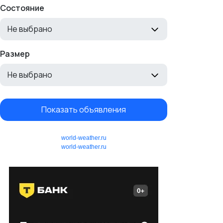
Состояние
Не выбрано
Размер
Не выбрано
Показать объявления
world-weather.ru
world-weather.ru