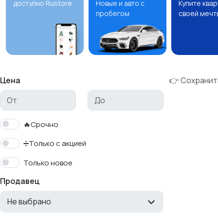
доступно Rustore
Новые и авто с
Купите ква
пробегом
своей мечт
Цена
👉 Сохранит
🔥Срочно
➗Только с акцией
Только новое
Продавец
Не выбрано