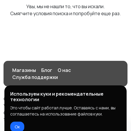
Увы, мы не нашли то, что вы искали.
Смягчите условия поиска и попробуйте еще раз.
Магазины
Блог
О нас
Служба поддержки
Используем куки и рекомендательные
© 2026 Орен-АЙ - Авто | Недвижимость | Работа |
технологии
Услуги
Это чтобы сайт работал лучше. Оставаясь с нами, вы
Создал Карусов Е.С ООО "ЦПК" ИНН 5609203278 ОГРН
соглашаетесь на использование файлов куки.
1235600008841
Ок
Правила сервиса
Политика конфиденциальности