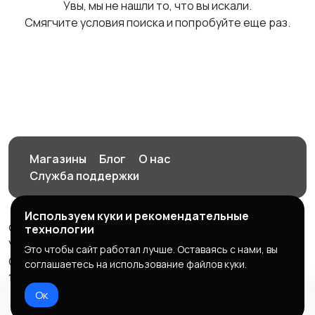
Увы, мы не нашли то, что вы искали.
Смягчите условия поиска и попробуйте еще раз.
Магазины
Блог
О нас
Служба поддержки
Используем куки и рекомендательные
© 2026 Орен-АЙ - Авто | Недвижимость | Работа |
технологии
Услуги
Это чтобы сайт работал лучше. Оставаясь с нами, вы
Создал Карусов Е.С ООО "ЦПК" ИНН 5609203278 ОГРН
соглашаетесь на использование файлов куки.
1235600008841
Ок
Правила сервиса
Политика конфиденциальности