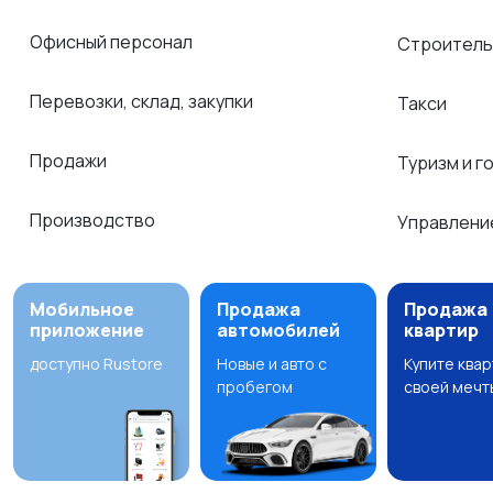
Офисный персонал
Строитель
Перевозки, склад, закупки
Такси
Продажи
Туризм и г
Производство
Управлени
Мобильное
Продажа
Продажа
приложение
автомобилей
квартир
доступно Rustore
Новые и авто с
Купите ква
пробегом
своей мечт