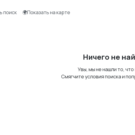
ь поиск
🌍Показать на карте
Ничего не на
Увы, мы не нашли то, что
Смягчите условия поиска и поп