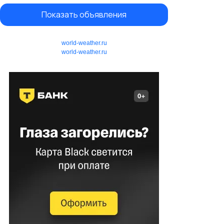
Показать объявления
world-weather.ru
world-weather.ru