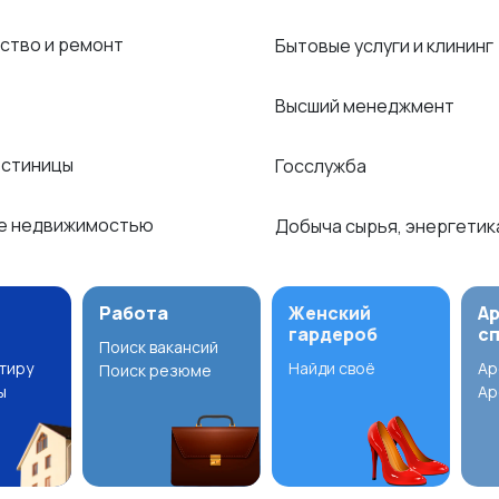
ство и ремонт
Бытовые услуги и клининг
Высший менеджмент
остиницы
Госслужба
е недвижимостью
Добыча сырья, энергети
Работа
Женский
А
гардероб
с
Поиск вакансий
ртиру
Найди своё
Ар
Поиск резюме
ы
Ар