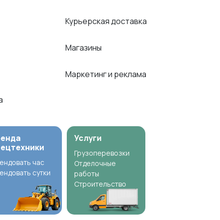
Курьерская доставка
Магазины
Маркетинг и реклама
ка
ренда
Услуги
пецтехники
Грузоперевозки
ендовать час
Отделочные
ендовать сутки
работы
Строительство