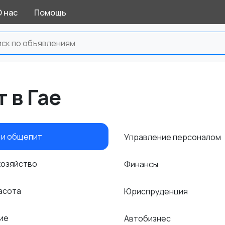
О нас
Помощь
 в Гае
 и общепит
Управление персоналом
хозяйство
Финансы
расота
Юриспруденция
ние
Автобизнес