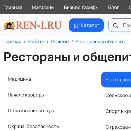
Главная
Магазины
Бизнес тарифы
Блог
Каталог
Главная
Работа
Резюме
Рестораны и общепит
Рестораны и общепит
Медицина
Рестораны
Начало карьеры
Сельское 
Образование и наука
Спорт и к
Охрана, безопасность
Страхова