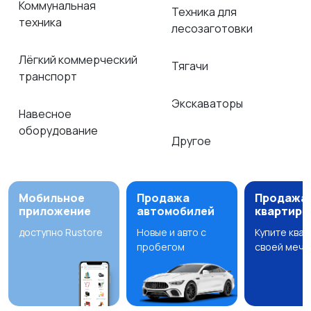
Коммунальная
Техника для
техника
лесозаготовки
Лёгкий коммерческий
Тягачи
транспорт
Экскаваторы
Навесное
оборудование
Другое
Мобильное
Продажа
Продажа
приложение
автомобилей
квартир
доступно Rustore
Новые и авто с
Купите ква
пробегом
своей мечт