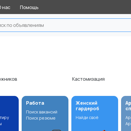
О нас
Помощь
дожников
Кастомизация
Работа
Женский
А
гардероб
с
Поиск вакансий
ртиру
Найди своё
Ар
Поиск резюме
ы
Ар