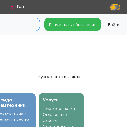
Гай
Разместить объявление
Войти
Рукоделие на заказ
ренда
Услуги
пецтехники
Грузоперевозки
ендовать час
Отделочные
ендовать сутки
работы
Строительство