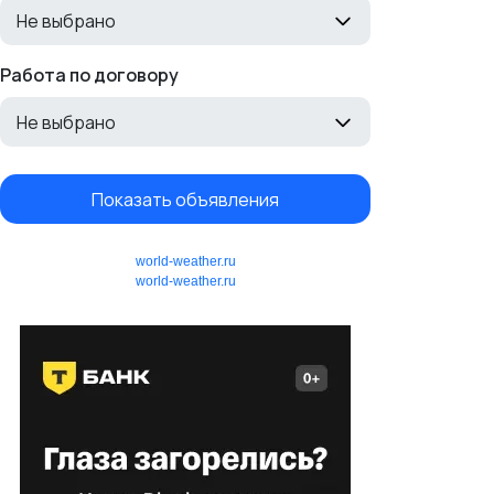
Не выбрано
Работа по договору
Не выбрано
Показать объявления
world-weather.ru
world-weather.ru