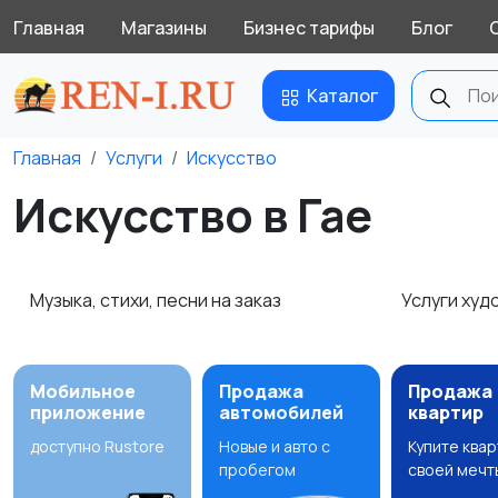
Главная
Магазины
Бизнес тарифы
Блог
Каталог
Главная
Услуги
Искусство
Искусство в Гае
Музыка, стихи, песни на заказ
Услуги ху
Мобильное
Продажа
Продажа
приложение
автомобилей
квартир
доступно Rustore
Новые и авто с
Купите ква
пробегом
своей мечт