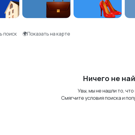
ь поиск
🌍Показать на карте
Ничего не на
Увы, мы не нашли то, что
Смягчите условия поиска и поп