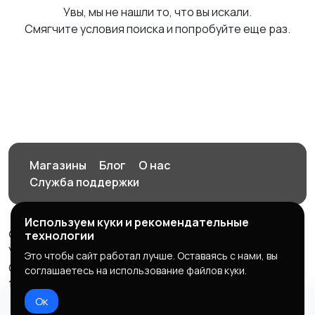
Увы, мы не нашли то, что вы искали.
Смягчите условия поиска и попробуйте еще раз.
Магазины
Блог
О нас
Служба поддержки
Используем куки и рекомендательные
© 2026 Орен-АЙ - Авто | Недвижимость | Работа |
технологии
Услуги
Это чтобы сайт работал лучше. Оставаясь с нами, вы
Создал Карусов Е.С ООО "ЦПК" ИНН 5609203278 ОГРН
соглашаетесь на использование файлов куки.
1235600008841
Ок
Правила сервиса
Политика конфиденциальности