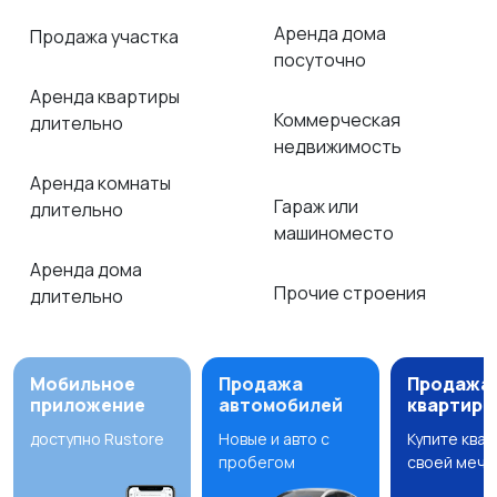
Аренда дома
Продажа участка
посуточно
Аренда квартиры
Коммерческая
длительно
недвижимость
Аренда комнаты
Гараж или
длительно
машиноместо
Аренда дома
Прочие строения
длительно
Мобильное
Продажа
Продажа
приложение
автомобилей
квартир
доступно Rustore
Новые и авто с
Купите ква
пробегом
своей мечт