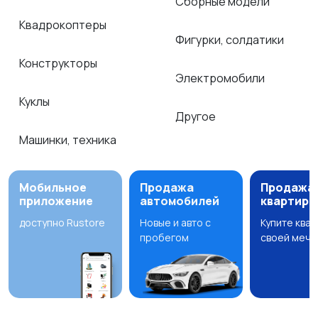
Сборные модели
Квадрокоптеры
Фигурки, солдатики
Конструкторы
Электромобили
Куклы
Другое
Машинки, техника
Мобильное
Продажа
Продажа
приложение
автомобилей
квартир
доступно Rustore
Новые и авто с
Купите ква
пробегом
своей мечт