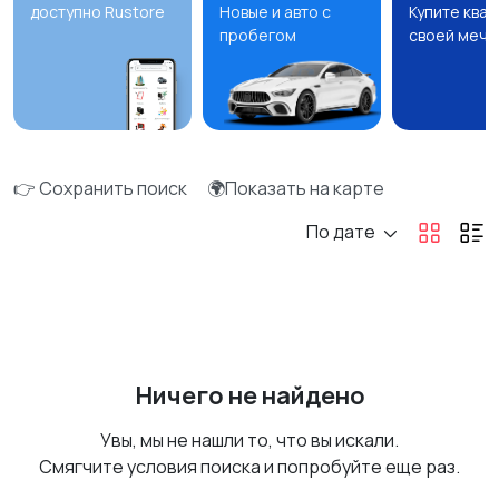
доступно Rustore
Новые и авто с
Купите ква
пробегом
своей мечт
👉 Сохранить поиск
🌍Показать на карте
По дате
Ничего не найдено
Увы, мы не нашли то, что вы искали.
Смягчите условия поиска и попробуйте еще раз.