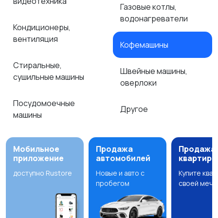
видеотехника
Газовые котлы,
водонагреватели
Кондиционеры,
вентиляция
Кофемашины
Стиральные,
Швейные машины,
сушильные машины
оверлоки
Посудомоечные
Другое
машины
Мобильное
Продажа
Продажа
приложение
автомобилей
квартир
доступно Rustore
Новые и авто с
Купите ква
пробегом
своей мечт