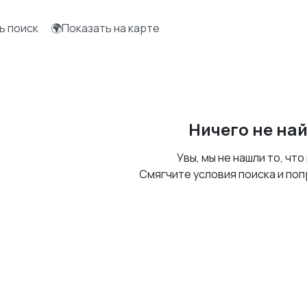
ь поиск
🌍Показать на карте
Ничего не на
Увы, мы не нашли то, что
Смягчите условия поиска и поп