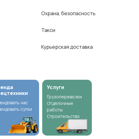
Охрана, безопасность
Такси
Курьерская доставка
ренда
Услуги
пецтехники
Грузоперевозки
ендовать час
Отделочные
ендовать сутки
работы
Строительство