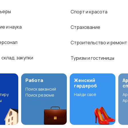
рьеры
Спорт и красота
ие и наука
Страхование
ерсонал
Строительство и ремонт
 склад, закупки
Туризм и гостиницы
Работа
Женский
А
гардероб
с
Поиск вакансий
ртиру
Найди своё
Ар
Поиск резюме
ы
Ар