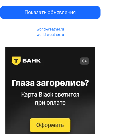
Показать объявления
world-weather.ru
world-weather.ru