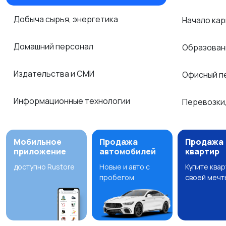
Добыча сырья, энергетика
Начало ка
Домашний персонал
Образован
Издательства и СМИ
Офисный п
Информационные технологии
Перевозки,
Мобильное
Продажа
Продажа
приложение
автомобилей
квартир
доступно Rustore
Новые и авто с
Купите ква
пробегом
своей мечт