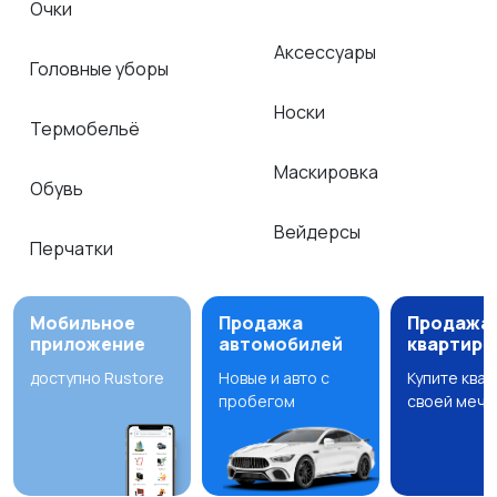
Очки
Аксессуары
Головные уборы
Носки
Термобельё
Маскировка
Обувь
Вейдерсы
Перчатки
Мобильное
Продажа
Продажа
приложение
автомобилей
квартир
доступно Rustore
Новые и авто с
Купите ква
пробегом
своей мечт