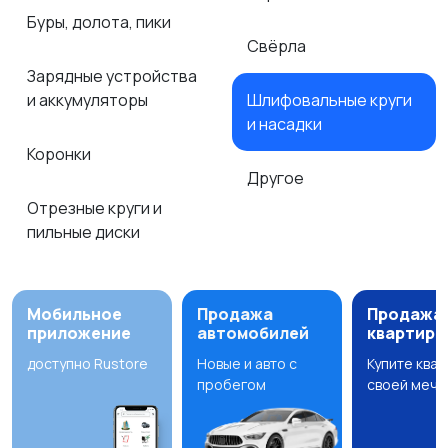
Буры, долота, пики
Свёрла
Зарядные устройства
и аккумуляторы
Шлифовальные круги
и насадки
Коронки
Другое
Отрезные круги и
пильные диски
Мобильное
Продажа
Продажа
приложение
автомобилей
квартир
доступно Rustore
Новые и авто с
Купите ква
пробегом
своей мечт