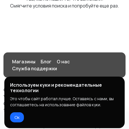
Смягчите условия поиска и попробуйте еще раз.
Магазины
Блог
О нас
Служба поддержки
Используем куки и рекомендательные
© 2026 Орен-АЙ - Авто | Недвижимость | Работа |
технологии
Услуги
Это чтобы сайт работал лучше. Оставаясь с нами, вы
Создал Карусов Е.С ООО "ЦПК" ИНН 5609203278 ОГРН
соглашаетесь на использование файлов куки.
1235600008841
Ок
Правила сервиса
Политика конфиденциальности
Домой
Избранное
Добавить
Чат
Профиль