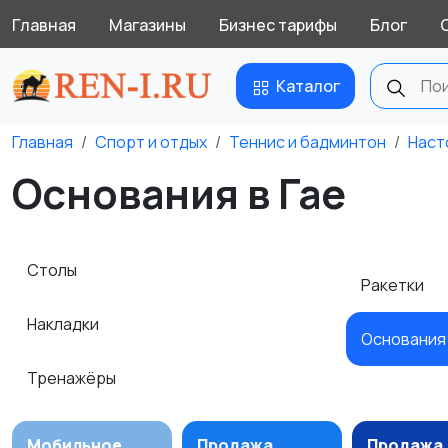
Главная
Магазины
Бизнес тарифы
Блог
Каталог
Главная
Спорт и отдых
Теннис и бадминтон
Наст
Основания в Гае
Столы
Ракетки
Накладки
Основани
Тренажёры
Мобильное
Продажа
Продажа