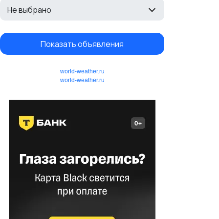
Не выбрано
Показать объявления
world-weather.ru
world-weather.ru