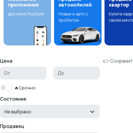
приложение
автомобилей
квартир
доступно Rustore
Новые и авто с
Купите ква
пробегом
своей мечт
Цена
👉 Сохранит
🔥Срочно
Состояние
Не выбрано
Продавец