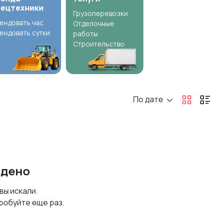
пецтехники
Грузоперевозки
ендовать час
Отделочные
ендовать сутки
работы
Строительство
По дате
йдено
 вы искали.
робуйте еще раз.