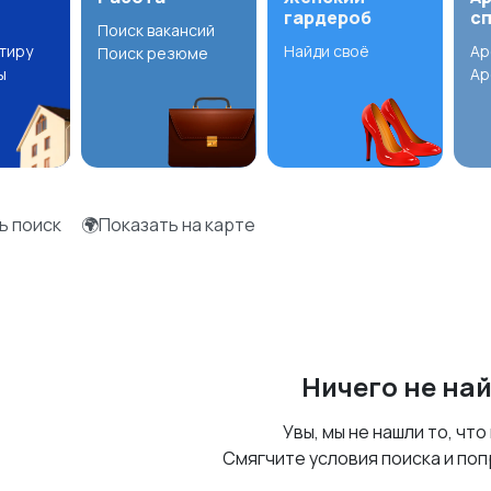
гардероб
с
Поиск вакансий
ртиру
Найди своё
Ар
Поиск резюме
ы
Ар
ь поиск
🌍Показать на карте
Ничего не на
Увы, мы не нашли то, что
Смягчите условия поиска и поп