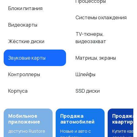
Процессоры
Блоки питания
Системы охлаждения
Видеокарты
TV-тюнеры,
Жёсткие диски
видеозахват
Звуковые карты
Матрицы, экраны
Контроллеры
Шлейфы
Корпуса
SSD диски
Мобильное
Продажа
Продажа
приложение
автомобилей
квартир
доступно Rustore
Новые и авто с
Купите ква