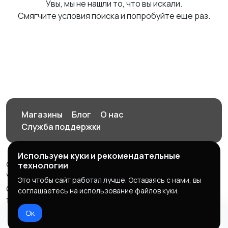
Увы, мы не нашли то, что вы искали.
Смягчите условия поиска и попробуйте еще раз.
Магазины
Блог
О нас
Служба поддержки
Используем куки и рекомендательные
© 2026 Орен-АЙ - Авто | Недвижимость | Работа |
технологии
Услуги
Это чтобы сайт работал лучше. Оставаясь с нами, вы
Создал Карусов Е.С ООО "ЦПК" ИНН 5609203278 ОГРН
соглашаетесь на использование файлов куки.
1235600008841
Ок
Правила сервиса
Политика конфиденциальности