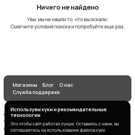
Ничего не найдено
Увы, мы не нашли то, что вы искали.
Смягчите условия поиска и попробуйте еще раз.
Магазины
Блог
О нас
Служба поддержки
Используем куки и рекомендательные
© 2026 Орен-АЙ - Авто | Недвижимость | Работа |
технологии
Услуги
Это чтобы сайт работал лучше. Оставаясь с нами, вы
Создал Карусов Е.С ООО "ЦПК" ИНН 5609203278 ОГРН
соглашаетесь на использование файлов куки.