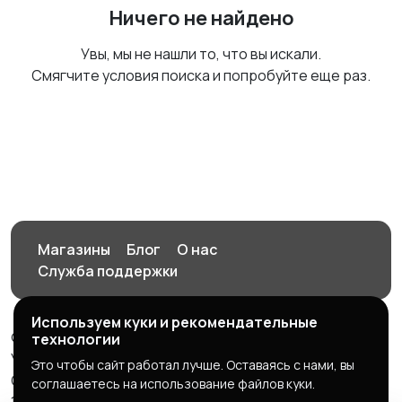
Ничего не найдено
Увы, мы не нашли то, что вы искали.
Смягчите условия поиска и попробуйте еще раз.
Магазины
Блог
О нас
Служба поддержки
Используем куки и рекомендательные
© 2026 Орен-АЙ - Авто | Недвижимость | Работа |
технологии
Услуги
Это чтобы сайт работал лучше. Оставаясь с нами, вы
Создал Карусов Е.С ООО "ЦПК" ИНН 5609203278 ОГРН
соглашаетесь на использование файлов куки.