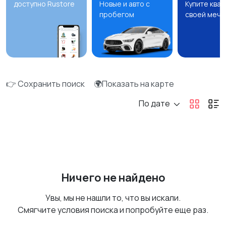
доступно Rustore
Новые и авто с
Купите ква
пробегом
своей мечт
👉 Сохранить поиск
🌍Показать на карте
По дате
Ничего не найдено
Увы, мы не нашли то, что вы искали.
Смягчите условия поиска и попробуйте еще раз.