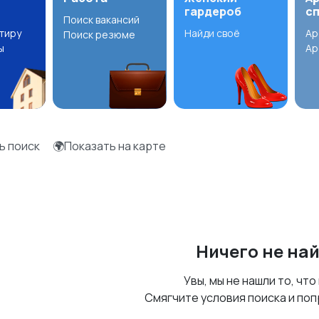
гардероб
с
Поиск вакансий
ртиру
Найди своё
Ар
Поиск резюме
ы
Ар
ь поиск
🌍Показать на карте
Ничего не на
Увы, мы не нашли то, что
Смягчите условия поиска и поп