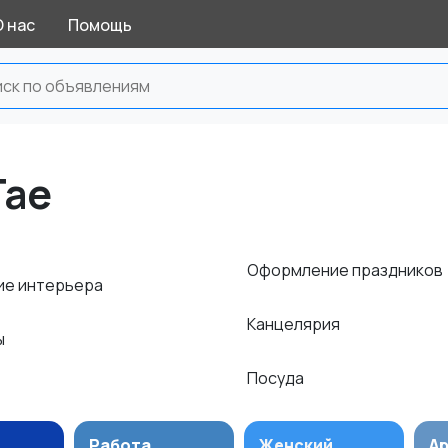
О нас
Помощь
Гае
Оформление праздников
е интерьера
Канцелярия
ы
Посуда
Работа
Женский
А