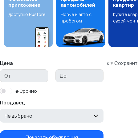
приложение
автомобилей
квартир
доступно Rustore
Новые и авто с
Купите ква
пробегом
своей мечт
Цена
👉 Сохранит
🔥Срочно
Продавец
Не выбрано
Показать объявления