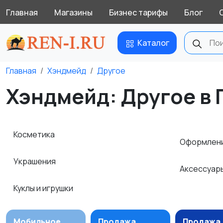
Главная
Магазины
Бизнес тарифы
Блог
Каталог
Главная
Хэндмейд
Другое
Хэндмейд: Другое в 
Косметика
Оформлени
Украшения
Аксессуар
Куклы и игрушки
Мобильное
Продажа
Продажа