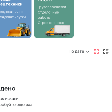
пецтехники
Грузоперевозки
ендовать час
Отделочные
ендовать сутки
работы
Строительство
По дате
йдено
 вы искали.
робуйте еще раз.