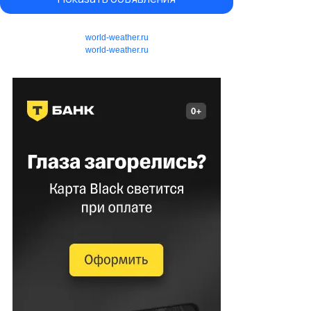
world-weather.ru
world-weather.ru