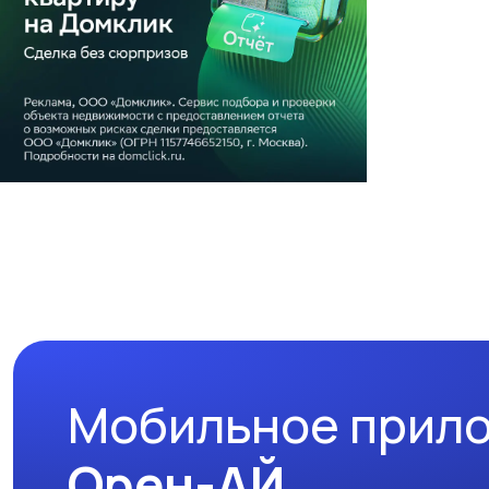
Мобильное прил
Орен-АЙ