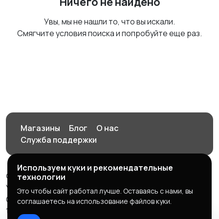
Ничего не найдено
Увы, мы не нашли то, что вы искали.
Смягчите условия поиска и попробуйте еще раз.
Магазины
Блог
О нас
Служба поддержки
Используем куки и рекомендательные
© 2026 Орен-АЙ - Авто | Недвижимость | Работа |
технологии
Услуги
Это чтобы сайт работал лучше. Оставаясь с нами, вы
Создал Карусов Е.С ООО "ЦПК" ИНН 5609203278 ОГРН
соглашаетесь на использование файлов куки.
1235600008841