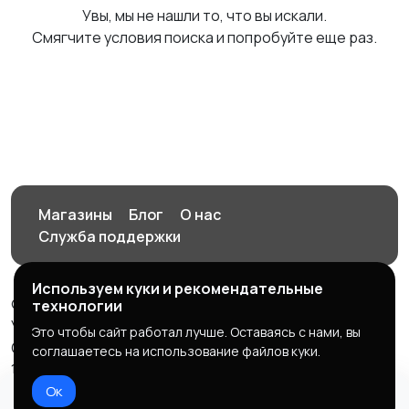
Увы, мы не нашли то, что вы искали.
Смягчите условия поиска и попробуйте еще раз.
Магазины
Блог
О нас
Служба поддержки
Используем куки и рекомендательные
© 2026 Орен-АЙ - Авто | Недвижимость | Работа |
технологии
Услуги
Это чтобы сайт работал лучше. Оставаясь с нами, вы
Создал Карусов Е.С ООО "ЦПК" ИНН 5609203278 ОГРН
соглашаетесь на использование файлов куки.
1235600008841
Ок
Правила сервиса
Политика конфиденциальности