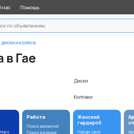
О нас
Помощь
 диски и колёса
 в Гае
Диски
Колпаки
Работа
Женский
А
гардероб
с
Поиск вакансий
ртиру
Найди своё
Ар
Поиск резюме