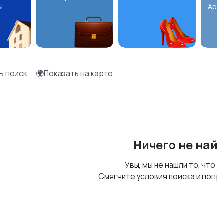
ы
Ар
ь поиск
🌍Показать на карте
Ничего не на
Увы, мы не нашли то, что
Смягчите условия поиска и поп