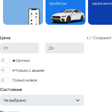
пробегом
своей мечт
Цена
👉 Сохранит
🔥Срочно
➗Только с акцией
Только новое
Состояние
Не выбрано