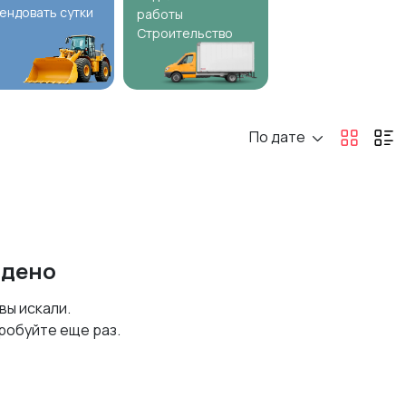
ендовать сутки
работы
Строительство
По дате
йдено
 вы искали.
робуйте еще раз.