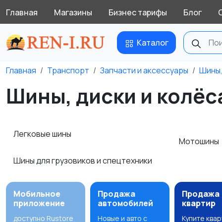
Главная
Магазины
Бизнес тарифы
Блог
Каталог
Главная
Транспорт
Запчасти и аксессуары
Шины,
Шины, диски и колёса
Легковые шины
Мотошины
Шины для грузовиков и спецтехники
Мобильное
Продажа
Продажа
приложение
автомобилей
квартир
доступно Rustore
Новые и авто с
Купите ква