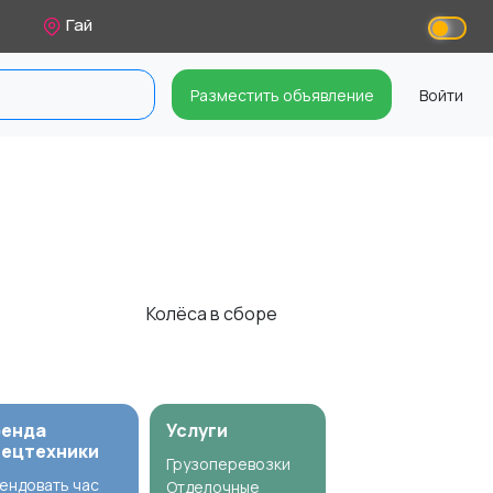
Гай
Разместить объявление
Войти
Колёса в сборе
ренда
Услуги
пецтехники
Грузоперевозки
ендовать час
Отделочные