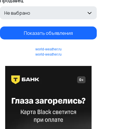
Продавец
Не выбрано
Показать объявления
world-weather.ru
world-weather.ru