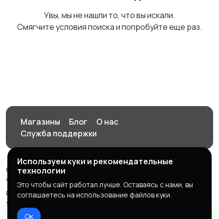
Увы, мы не нашли то, что вы искали.
Смягчите условия поиска и попробуйте еще раз.
Магазины
Блог
О нас
Служба поддержки
Используем куки и рекомендательные
© 2026 Орен-АЙ - Авто | Недвижимость | Работа |
технологии
Услуги
Это чтобы сайт работал лучше. Оставаясь с нами, вы
Создал Карусов Е.С ООО "ЦПК" ИНН 5609203278 ОГРН
соглашаетесь на использование файлов куки.
1235600008841
Ок